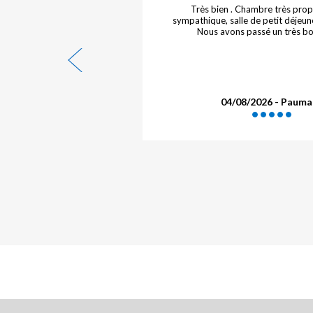
el chambre confortable
Très bien . Chambre très propr
 accueil
sympathique, salle de petit déjeune
Nous avons passé un très bo
- Francis
04/08/2026 - Pauma