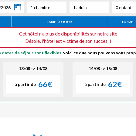
/2026
1 chambre
1 adulte
0 enfant
TARIF DU JOUR
NOMBRE
Cet hôtel n'a plus de disponibilités sur notre site
Désolé, l'hôtel est victime de son succès :)
s dates de séjour sont flexibles
, voici ce que nous pouvons vous prop
13/08 -> 14/08
14/08 -> 15/08
66€
62€
à partir de
à partir de