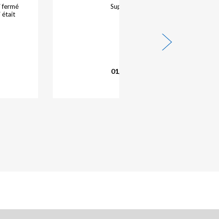
ai fermé
Super bien passer nikel
 était
01/08/2026 - Leclerc