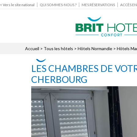
< Vers le site national
QUI SOMMES-NOUS ?
MES RÉSERVATIONS
ACCÈS EN
Accueil
>
Tous les hôtels
>
Hôtels Normandie
>
Hôtels Ma
LES CHAMBRES DE VOTR
CHERBOURG